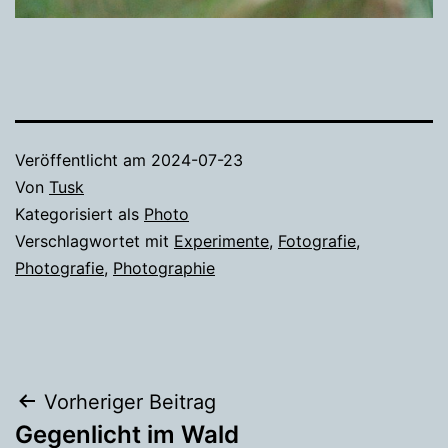
Veröffentlicht am
2024-07-23
Von
Tusk
Kategorisiert als
Photo
Verschlagwortet mit
Experimente
,
Fotografie
,
Photografie
,
Photographie
Beitragsnavigation
Vorheriger Beitrag
Gegenlicht im Wald